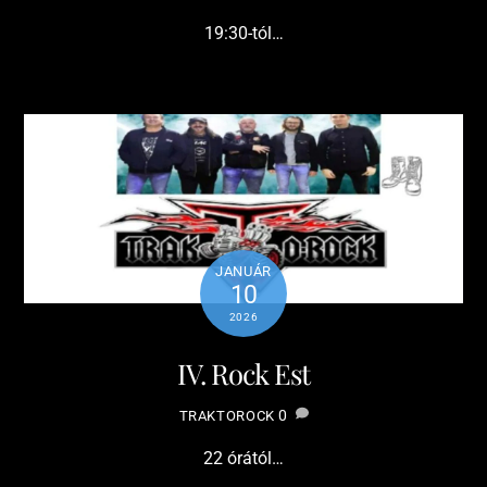
19:30-tól…
JANUÁR
10
2026
IV. Rock Est
0
TRAKTOROCK
22 órától…