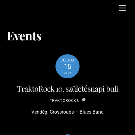
Skip
Men
to
content
Events
JÚLIUS
15
2026
TraktoRock 10. születésnapi buli
0
TRAKTOROCK
Vendég: Crossroads – Blues Band