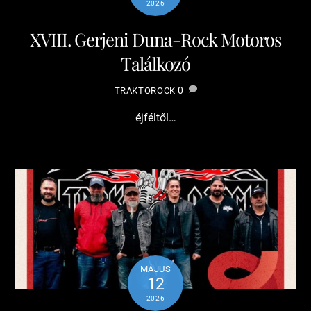
2026
XVIII. Gerjeni Duna-Rock Motoros
Találkozó
0
TRAKTOROCK
éjféltől…
MÁJUS
12
2026