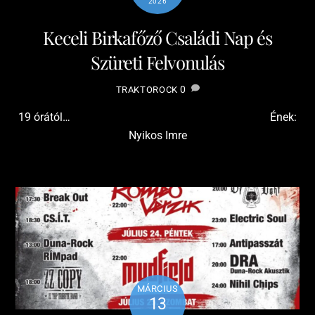
2026
Keceli Birkafőző Családi Nap és
Szüreti Felvonulás
0
TRAKTOROCK
19 órától… Ének:
Nyikos Imre
MÁRCIUS
13