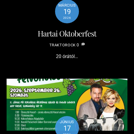
MÁRCIUS
19
2026
Hartai Oktoberfest
0
TRAKTOROCK
20 órától…
JÚNIUS
17