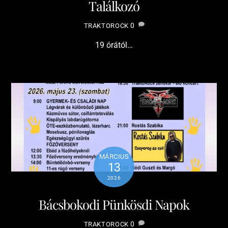
Találkozó
0
TRAKTOROCK
19 órától…
MÁRCIUS
13
2026
Bácsbokodi Pünkösdi Napok
0
TRAKTOROCK