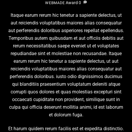
Award
0
WEBMADE
Itaque earum rerum hic tenetur a sapiente delectus, ut
aut reiciendis voluptatibus maiores alias consequatur
aut perferendis doloribus asperiores repellat epellendus.
Temporibus autem quibusdam et aut officiis debitis aut
rerum necessitatibus saepe eveniet ut et voluptates
repudiandae sint et molestiae non recusandae. Itaque
earum rerum hic tenetur a sapiente delectus, ut aut
reiciendis voluptatibus maiores alias consequatur aut
perferendis doloribus. iusto odio dignissimos ducimus
qui blanditiis praesentium voluptatum deleniti atque
corrupti quos dolores et quas molestias excepturi sint
occaecati cupiditate non provident, similique sunt in
culpa qui officia deserunt mollitia animi, id est laborum
et dolorum fuga.
Et harum quidem rerum facilis est et expedita distinctio.