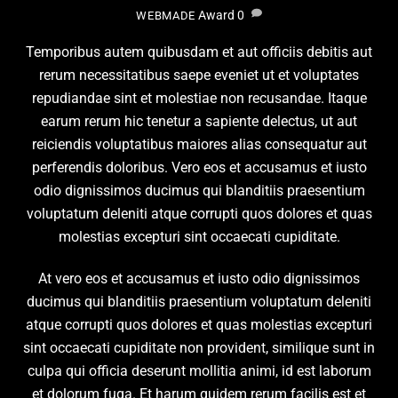
Award
0
WEBMADE
Temporibus autem quibusdam et aut officiis debitis aut
rerum necessitatibus saepe eveniet ut et voluptates
repudiandae sint et molestiae non recusandae. Itaque
earum rerum hic tenetur a sapiente delectus, ut aut
reiciendis voluptatibus maiores alias consequatur aut
perferendis doloribus. Vero eos et accusamus et iusto
odio dignissimos ducimus qui blanditiis praesentium
voluptatum deleniti atque corrupti quos dolores et quas
molestias excepturi sint occaecati cupiditate.
At vero eos et accusamus et iusto odio dignissimos
ducimus qui blanditiis praesentium voluptatum deleniti
atque corrupti quos dolores et quas molestias excepturi
sint occaecati cupiditate non provident, similique sunt in
culpa qui officia deserunt mollitia animi, id est laborum
et dolorum fuga. Et harum quidem rerum facilis est et