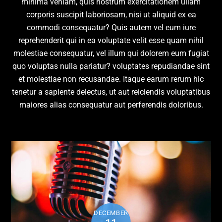
minima veniam, quis nostrum exercitationem ullam
corporis suscipit laboriosam, nisi ut aliquid ex ea
commodi consequatur? Quis autem vel eum iure
reprehenderit qui in ea voluptate velit esse quam nihil
molestiae consequatur, vel illum qui dolorem eum fugiat
quo voluptas nulla pariatur? voluptates repudiandae sint
et molestiae non recusandae. Itaque earum rerum hic
tenetur a sapiente delectus, ut aut reiciendis voluptatibus
maiores alias consequatur aut perferendis doloribus.
DECEMBER