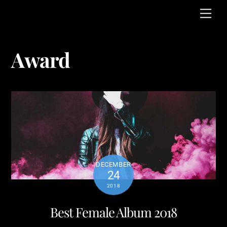
Skip
Men
to
content
Award
DECEMBER
24
2018
Best Female Album 2018