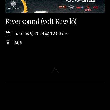
Riversound (volt Kagyló)
március 9, 2024
@
12:00 de.
Baja
Back
To
Top