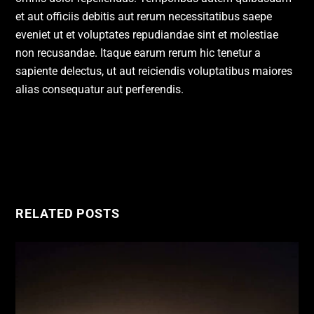
et aut officiis debitis aut rerum necessitatibus saepe
eveniet ut et voluptates repudiandae sint et molestiae
non recusandae. Itaque earum rerum hic tenetur a
sapiente delectus, ut aut reiciendis voluptatibus maiores
alias consequatur aut perferendis.
10 Best Selling Music Artists Of All Time
RELATED POSTS