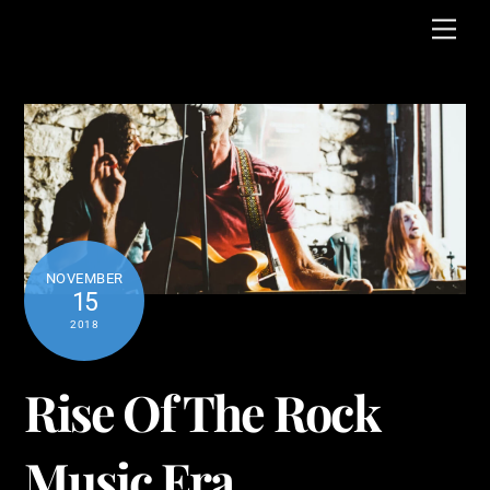
Skip
Men
to
content
NOVEMBER
15
2018
Rise Of The Rock
Music Era