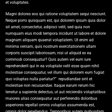
et voluptates.
Magni dolores eos qui ratione voluptatem sequi nesciunt.
Neque porro quisquam est, qui dolorem ipsum quia dolor
sit amet, consectetur, adipisci velit, sed quia non
numquam eius modi tempora incidunt ut labore et dolore
magnam aliquam quaerat voluptatem. Ut enim ad
minima veniam, quis nostrum exercitationem ullam
corporis suscipit laboriosam, nisi ut aliquid ex ea
commodi consequatur? Quis autem vel eum iure
reprehenderit qui in ea voluptate velit esse quam nihil
molestiae consequatur, vel illum qui dolorem eum fugiat
quo voluptas nulla pariatur?” repudiandae sint et
molestiae non recusandae. Itaque earum rerum hic
tenetur a sapiente delectus, ut aut reiciendis voluptatibus
maiores alias consequatur aut perferendis doloribus
asperiores repellat omnis voluptas assumenda est,
omnis dolor repellendus. Temporibus autem quibusdam