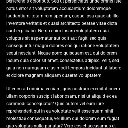
perferendis doloribus. Sed ut perspiciatis unde omnis iste
natus error sit voluptatem accusantium doloremque
laudantium, totam rem aperiam, eaque ipsa quae ab illo
inventore veritatis et quasi architecto beatae vitae dicta
sunt explicabo. Nemo enim ipsam voluptatem quia
voluptas sit aspernatur aut odit aut fugit, sed quia
consequuntur magni dolores eos qui ratione voluptatem
sequi nesciunt. Neque porro quisquam est, qui dolorem
ipsum quia dolor sit amet, consectetur, adipisci velit, sed
quia non numquam eius modi tempora incidunt ut labore
et dolore magnam aliquam quaerat voluptatem.
Ut enim ad minima veniam, quis nostrum exercitationem
ullam corporis suscipit laboriosam, nisi ut aliquid ex ea
commodi consequatur? Quis autem vel eum iure
reprehenderit qui in ea voluptate velit esse quam nihil
molestiae consequatur, vel illum qui dolorem eum fugiat
quo voluptas nulla pariatur? Vero eos et accusamus et