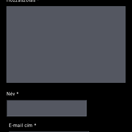
Hozzászólás
*
Név
*
E-mail cím
*