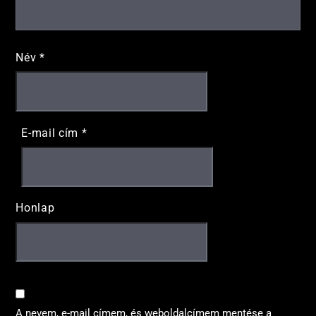
Név
*
E-mail cím
*
Honlap
A nevem, e-mail címem, és weboldalcímem mentése a