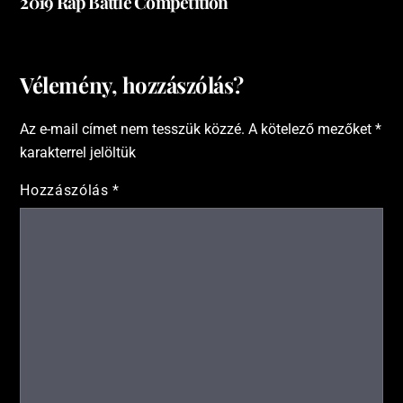
2019 Rap Battle Competition
Vélemény, hozzászólás?
Az e-mail címet nem tesszük közzé.
A kötelező mezőket
*
karakterrel jelöltük
Hozzászólás
*