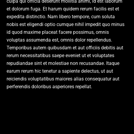
culpa qui officia deserunt mollitia animi, id est laborum
et dolorum fuga. Et harum quidem rerum facilis est et
expedita distinctio. Nam libero tempore, cum soluta
nobis est eligendi optio cumque nihil impedit quo minus
id quod maxime placeat facere possimus, omnis
voluptas assumenda est, omnis dolor repellendus.
Temporibus autem quibusdam et aut officiis debitis aut
rerum necessitatibus saepe eveniet ut et voluptates
repudiandae sint et molestiae non recusandae. Itaque
earum rerum hic tenetur a sapiente delectus, ut aut
reiciendis voluptatibus maiores alias consequatur aut
perferendis doloribus asperiores repellat.
Berlin Music Festival 2018
Best Female Album 2018